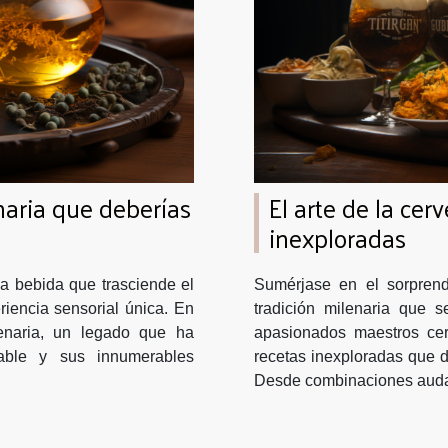
naria que deberías
El arte de la cer
inexploradas
a bebida que trasciende el
Sumérjase en el sorpren
riencia sensorial única. En
tradición milenaria que 
enaria, un legado que ha
apasionados maestros cer
able y sus innumerables
recetas inexploradas que de
Desde combinaciones auda